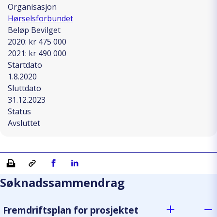
Organisasjon
Hørselsforbundet
Beløp Bevilget
2020: kr 475 000
2021: kr 490 000
Startdato
1.8.2020
Sluttdato
31.12.2023
Status
Avsluttet
Skriv ut
Kopiera länk
Del på Facebook
Del på Linkedin
Søknadssammendrag
Fremdriftsplan for prosjektet