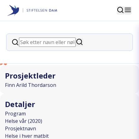
Søk
Stiftelsen Dam
back
Søk
Helse i hver matbit
Søk
I SAMARBEID MED
Prosjektleder
Finn Arild Thordarson
Detaljer
Program
Helse vår (2020)
Prosjektnavn
Helse i hver matbit