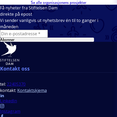
Se alle organisasjonens prosjekter
Få nyheter fra Stiftelsen Dam
direkte på epost
Vi sender vanligvis ut nyhetsbrev én til to ganger i
måneden
E-mail
Abonner
Bunntekst
Kontakt oss
tel:
22405370
kontakt:
Kontaktskjema
Follow us
LinkedIn
Instagram