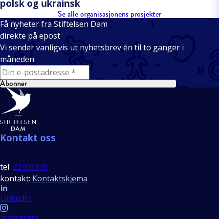
polsk og ukrainsk
Se alle organisasjonens prosjekter
Få nyheter fra Stiftelsen Dam
direkte på epost
Vi sender vanligvis ut nyhetsbrev én til to ganger i
måneden
E-mail
Abonner
Bunntekst
Kontakt oss
tel:
22405370
kontakt:
Kontaktskjema
Follow us
LinkedIn
Instagram