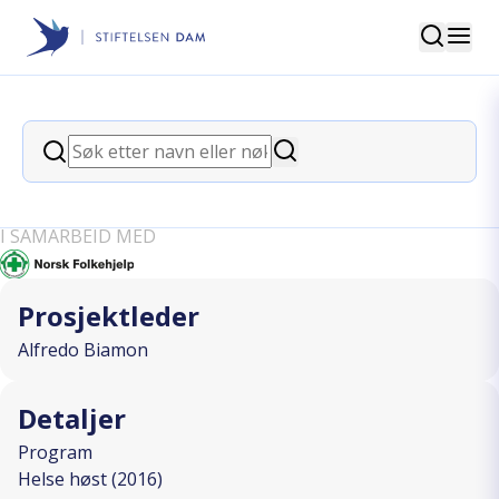
Søk
Stiftelsen Dam
back
Søk
Helseinfo. tilrettelagt for
Søk
innvandrere
I SAMARBEID MED
Prosjektleder
Alfredo Biamon
Detaljer
Program
Helse høst (2016)