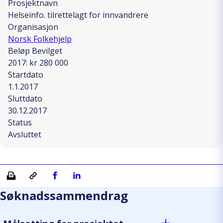
Prosjektnavn
Helseinfo. tilrettelagt for innvandrere
Organisasjon
Norsk Folkehjelp
Beløp Bevilget
2017: kr 280 000
Startdato
1.1.2017
Sluttdato
30.12.2017
Status
Avsluttet
Skriv ut
Kopiera länk
Del på Facebook
Del på Linkedin
Søknadssammendrag