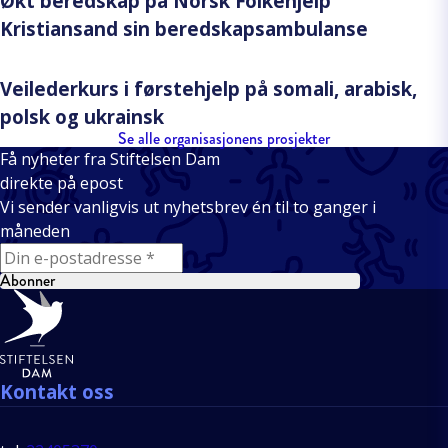
Økt beredskap på Norsk Folkehjelp
Kristiansand sin beredskapsambulanse
Veilederkurs i førstehjelp på somali, arabisk,
polsk og ukrainsk
Se alle organisasjonens prosjekter
Få nyheter fra Stiftelsen Dam
direkte på epost
Vi sender vanligvis ut nyhetsbrev én til to ganger i
måneden
E-mail
Abonner
Bunntekst
Kontakt oss