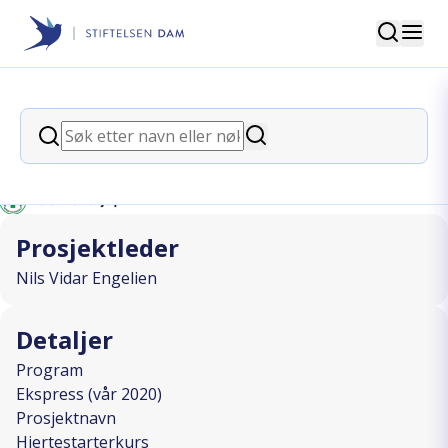
Søk
Stiftelsen Dam
back
Søk
Hjertestarterkurs
Søk
I SAMARBEID MED
Prosjektleder
Nils Vidar Engelien
Detaljer
Program
Ekspress (vår 2020)
Prosjektnavn
Hjertestarterkurs