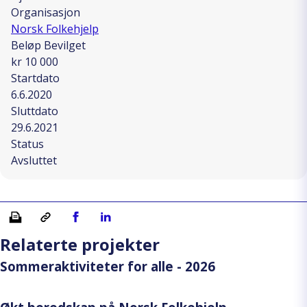
Organisasjon
Norsk Folkehjelp
Beløp Bevilget
kr 10 000
Startdato
6.6.2020
Sluttdato
29.6.2021
Status
Avsluttet
Skriv ut
Kopiera länk
Del på Facebook
Del på Linkedin
Relaterte projekter
Sommeraktiviteter for alle - 2026