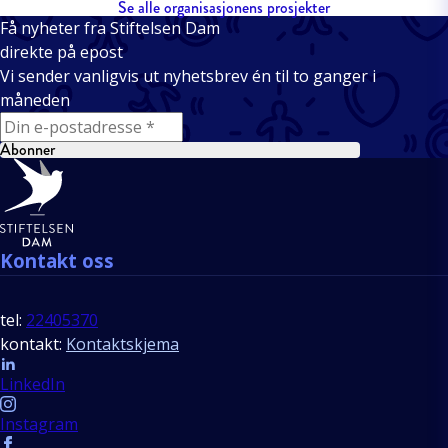
Se alle organisasjonens prosjekter
Få nyheter fra Stiftelsen Dam
direkte på epost
Vi sender vanligvis ut nyhetsbrev én til to ganger i
måneden
E-mail
Abonner
Bunntekst
Kontakt oss
tel:
22405370
kontakt:
Kontaktskjema
Follow us
LinkedIn
Instagram