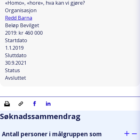
«Homo», «hore», hva kan vi gjøre?
Organisasjon
Redd Barna
Beløp Bevilget
2019: kr 460 000
Startdato
1.1.2019
Sluttdato
30.9.2021
Status
Avsluttet
Skriv ut
Kopiera länk
Del på Facebook
Del på Linkedin
Søknadssammendrag
Antall personer i målgruppen som