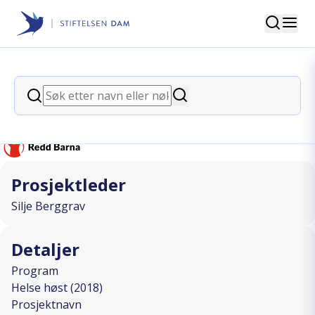
Søk
Stiftelsen Dam
back
Søk
«Homo», «hore», hva kan vi gjøre?
Søk
I SAMARBEID MED
Prosjektleder
Silje Berggrav
Detaljer
Program
Helse høst (2018)
Prosjektnavn