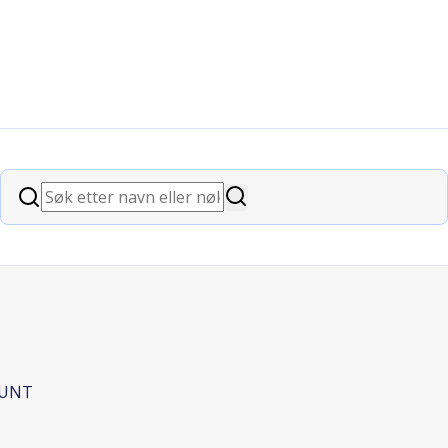
og langtidshelse i HUNT
Søk
Søk
 HUNT