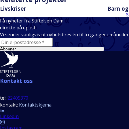
Livskriser
Barn og
S
Få nyheter fra Stiftelsen Dam
direkte på epost
Vi sender vanligvis ut nyhetsbrev én til to ganger i månede
E-mail
Abonner
Bunntekst
Kontakt oss
tel:
22405370
kontakt:
Kontaktskjema
Follow us
LinkedIn
Instagram