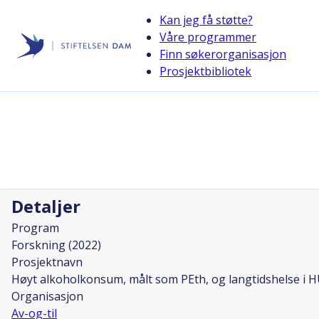
Kan jeg få støtte?
Våre programmer
Finn søkerorganisasjon
Stiftelsen Dam
Prosjektbibliotek
back
Høyt alkoholkonsum, målt som PEth, 
Prosjektleder
Ragnhild Bergene Skråstad
Detaljer
Program
Forskning (2022)
Prosjektnavn
Høyt alkoholkonsum, målt som PEth, og langtidshelse i
Organisasjon
Av-og-til