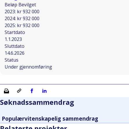
Beløp Bevilget
2023: kr 932 000
2024: kr 932 000
2025: kr 932 000
Startdato
1.1.2023
Sluttdato
14.6.2026
Status
Under gjennomføring
Skriv ut
Kopiera länk
Del på Facebook
Del på Linkedin
Søknadssammendrag
Populærvitenskapelig sammendrag
Relaterte projekter