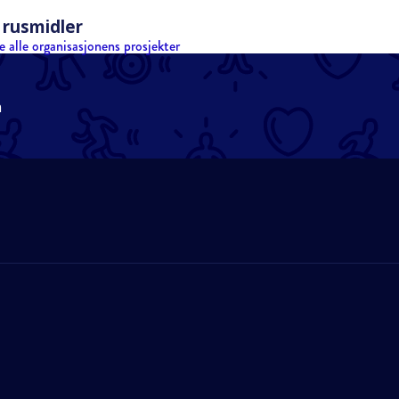
 rusmidler
e alle organisasjonens prosjekter
n