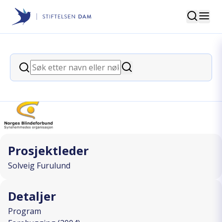
Søk
Stiftelsen Dam
back
Søk
Hva sier kroppen?
Søk
I SAMARBEID MED
Prosjektleder
Solveig Furulund
Detaljer
Program