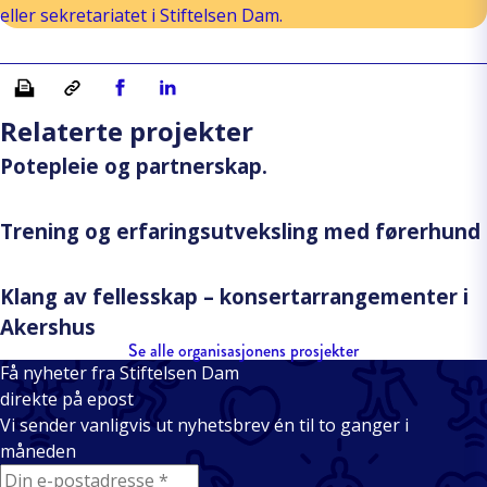
eller sekretariatet i Stiftelsen Dam.
Skriv ut
Kopiera länk
Del på Facebook
Del på Linkedin
Relaterte projekter
Potepleie og partnerskap.
Trening og erfaringsutveksling med førerhund
Klang av fellesskap – konsertarrangementer i
Akershus
Se alle organisasjonens prosjekter
Få nyheter fra Stiftelsen Dam
direkte på epost
Vi sender vanligvis ut nyhetsbrev én til to ganger i
måneden
E-mail