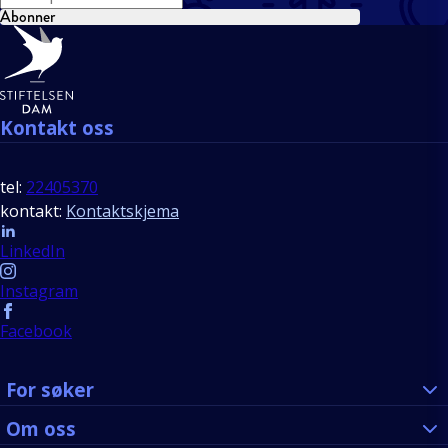
Abonner
Bunntekst
Kontakt oss
tel:
22405370
kontakt:
Kontaktskjema
Follow us
LinkedIn
Instagram
Facebook
For søker
Om oss