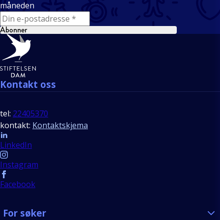
måneden
E-mail
Abonner
Bunntekst
Kontakt oss
tel:
22405370
kontakt:
Kontaktskjema
Follow us
LinkedIn
Instagram
Facebook
For søker