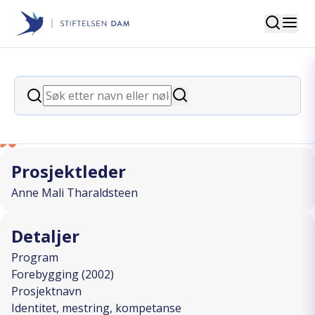
Søk
Stiftelsen Dam
back
Søk
Identitet, mestring, kompetanse
Søk
I SAMARBEID MED
Prosjektleder
Anne Mali Tharaldsteen
Detaljer
Program
Forebygging (2002)
Prosjektnavn
Identitet, mestring, kompetanse