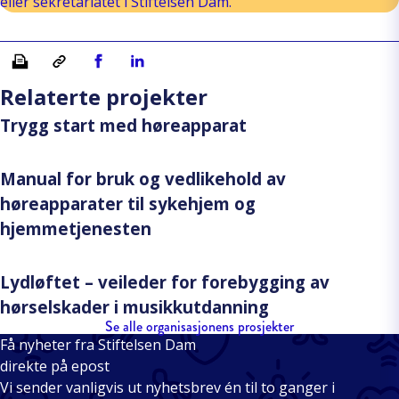
eller sekretariatet i Stiftelsen Dam.
Skriv ut
Kopiera länk
Del på Facebook
Del på Linkedin
Relaterte projekter
Trygg start med høreapparat
Manual for bruk og vedlikehold av
høreapparater til sykehjem og
hjemmetjenesten
Lydløftet – veileder for forebygging av
hørselskader i musikkutdanning
Se alle organisasjonens prosjekter
Få nyheter fra Stiftelsen Dam
direkte på epost
Vi sender vanligvis ut nyhetsbrev én til to ganger i