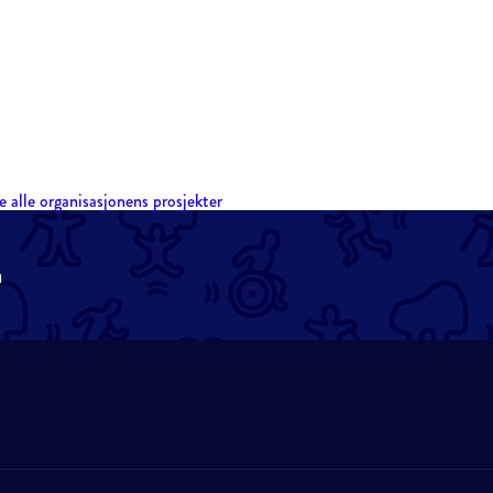
e alle organisasjonens prosjekter
n