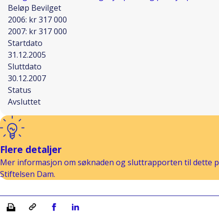
Beløp Bevilget
2006: kr 317 000
2007: kr 317 000
Startdato
31.12.2005
Sluttdato
30.12.2007
Status
Avsluttet
Flere detaljer
Mer informasjon om søknaden og sluttrapporten til dette pr
Stiftelsen Dam.
Skriv ut
Kopiera länk
Del på Facebook
Del på Linkedin