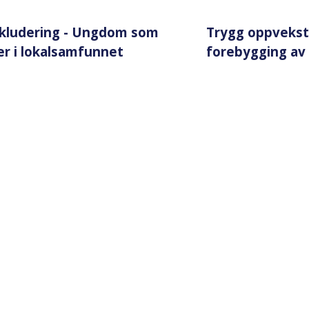
nkludering - Ungdom som
Trygg oppvekst i
er i lokalsamfunnet
forebygging av 