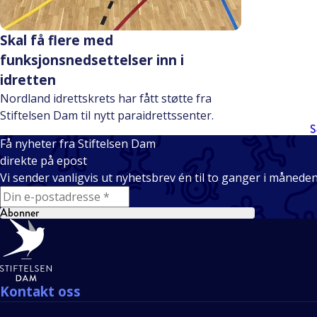
Skal få flere med
funksjonsnedsettelser inn i
idretten
Nordland idrettskrets har fått støtte fra
Stiftelsen Dam til nytt paraidrettssenter.
S
Få nyheter fra Stiftelsen Dam
direkte på epost
Vi sender vanligvis ut nyhetsbrev én til to ganger i månede
E-mail
Abonner
Bunntekst
Kontakt oss