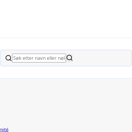
Søk
Søk
mité