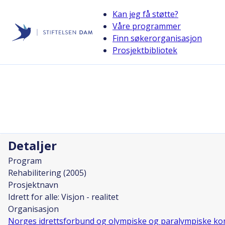
Kan jeg få støtte?
Våre programmer
Finn søkerorganisasjon
Stiftelsen Dam
Prosjektbibliotek
back
Idrett for alle: Visjon - realitet
Prosjektleder
Sven Olof Anders Bergkvist
Detaljer
Program
Rehabilitering (2005)
Prosjektnavn
Idrett for alle: Visjon - realitet
Organisasjon
Norges idrettsforbund og olympiske og paralympiske ko