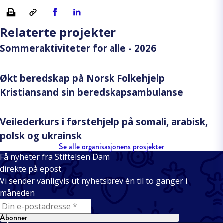
Skriv ut
Kopiera länk
Del på Facebook
Del på Linkedin
Relaterte projekter
Sommeraktiviteter for alle - 2026
Økt beredskap på Norsk Folkehjelp
Kristiansand sin beredskapsambulanse
Veilederkurs i førstehjelp på somali, arabisk,
polsk og ukrainsk
Se alle organisasjonens prosjekter
Få nyheter fra Stiftelsen Dam
direkte på epost
Vi sender vanligvis ut nyhetsbrev én til to ganger i
måneden
E-mail
Abonner