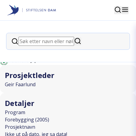
Søk
Stiftelsen Dam
back
Søk
Ikke ut på dato, jeg sa data!
Søk
I SAMARBEID MED
Prosjektleder
Geir Faarlund
Detaljer
Program
Forebygging (2005)
Prosjektnavn
Ikke ut på dato, jeg sa data!