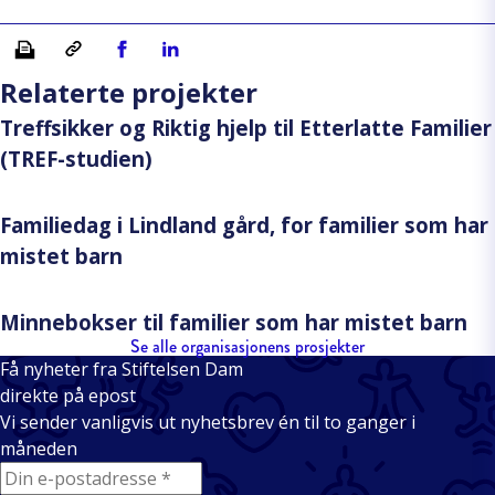
Skriv ut
Kopiera länk
Del på Facebook
Del på Linkedin
Relaterte projekter
Treffsikker og Riktig hjelp til Etterlatte Familier
(TREF-studien)
Familiedag i Lindland gård, for familier som har
mistet barn
Minnebokser til familier som har mistet barn
Se alle organisasjonens prosjekter
Få nyheter fra Stiftelsen Dam
direkte på epost
Vi sender vanligvis ut nyhetsbrev én til to ganger i
måneden
E-mail