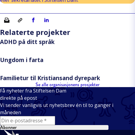
Skriv ut
Kopiera länk
Del på Facebook
Del på Linkedin
Relaterte projekter
ADHD på ditt språk
Ungdom i farta
Familietur til Kristiansand dyrepark
Se alle organisasjonens prosjekter
Få nyheter fra Stiftelsen Dam
direkte på epost
Vi sender vanligvis ut nyhetsbrev én til to ganger i
måneden
E-mail
Abonner
Bunntekst