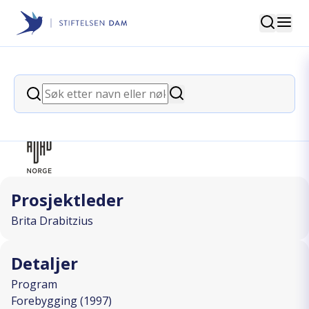
Søk
Stiftelsen Dam
back
Søk
Informasjonsopphold
Søk
I SAMARBEID MED
Prosjektleder
Brita Drabitzius
Detaljer
Program
Forebygging (1997)