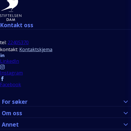
Kontakt oss
tel:
22405370
kontakt:
Kontaktskjema
Follow us
LinkedIn
Instagram
Facebook
For søker
Om oss
Annet