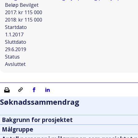
Beløp Bevilget
2017: kr 115 000
2018: kr 115 000
Startdato
1.1.2017
Sluttdato
29.6.2019
Status
Avsluttet
Skriv ut
Kopiera länk
Del på Facebook
Del på Linkedin
Søknadssammendrag
Bakgrunn for prosjektet
Målgruppe