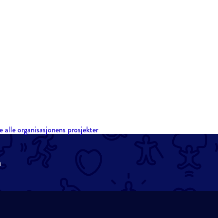
e alle organisasjonens prosjekter
n