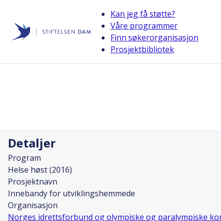
Kan jeg få støtte?
Våre programmer
Finn søkerorganisasjon
Stiftelsen Dam
Prosjektbibliotek
back
Innebandy for utviklingshemmede
Prosjektleder
Ann Katrin Eriksson
Detaljer
Program
Helse høst (2016)
Prosjektnavn
Innebandy for utviklingshemmede
Organisasjon
Norges idrettsforbund og olympiske og paralympiske ko