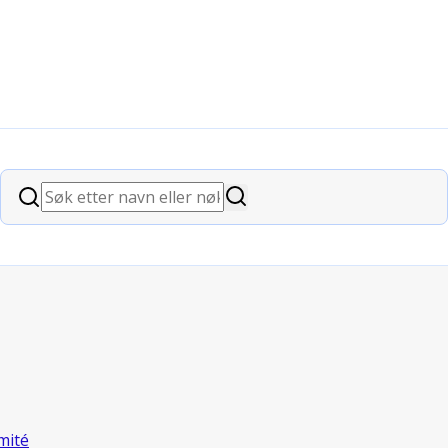
Søk
Søk
mité