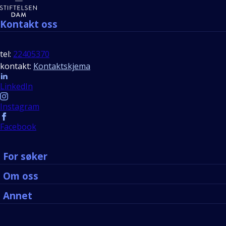
Kontakt oss
tel:
22405370
kontakt:
Kontaktskjema
Follow us
LinkedIn
Instagram
Facebook
For søker
Om oss
Annet