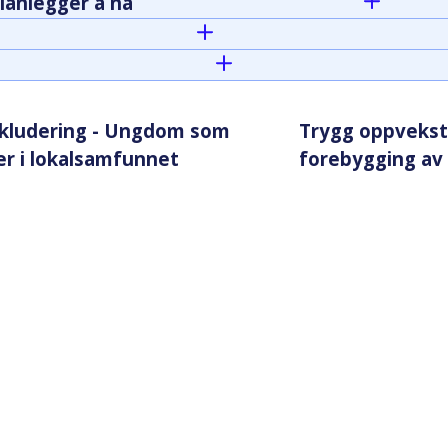
lanlegger å nå
nkludering - Ungdom som
Trygg oppvekst i
er i lokalsamfunnet
forebygging av 