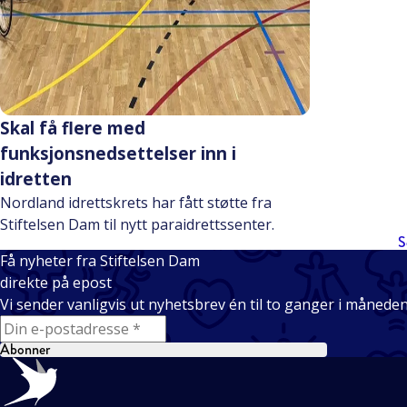
Skal få flere med
funksjonsnedsettelser inn i
idretten
Nordland idrettskrets har fått støtte fra
Stiftelsen Dam til nytt paraidrettssenter.
S
Få nyheter fra Stiftelsen Dam
direkte på epost
Vi sender vanligvis ut nyhetsbrev én til to ganger i månede
E-mail
Abonner
Bunntekst