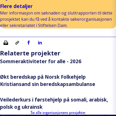
Flere detaljer
Mer informasjon om søknaden og sluttrapporten til dette
prosjektet kan du få ved å kontakte søkerorganisasjonen
eller sekretariatet i Stiftelsen Dam.
Skriv ut
Kopiera länk
Del på Facebook
Del på Linkedin
Relaterte projekter
Sommeraktiviteter for alle - 2026
Økt beredskap på Norsk Folkehjelp
Kristiansand sin beredskapsambulanse
Veilederkurs i førstehjelp på somali, arabisk,
polsk og ukrainsk
Se alle organisasjonens prosjekter