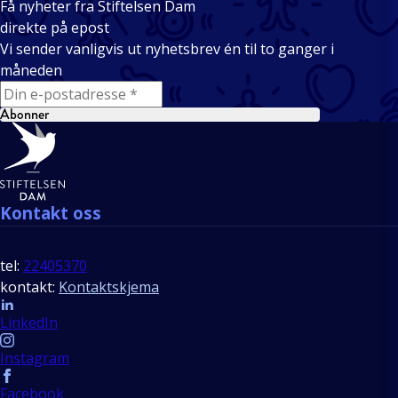
Få nyheter fra Stiftelsen Dam
direkte på epost
Vi sender vanligvis ut nyhetsbrev én til to ganger i
måneden
E-mail
Abonner
Bunntekst
Kontakt oss
tel:
22405370
kontakt:
Kontaktskjema
Follow us
LinkedIn
Instagram
Facebook