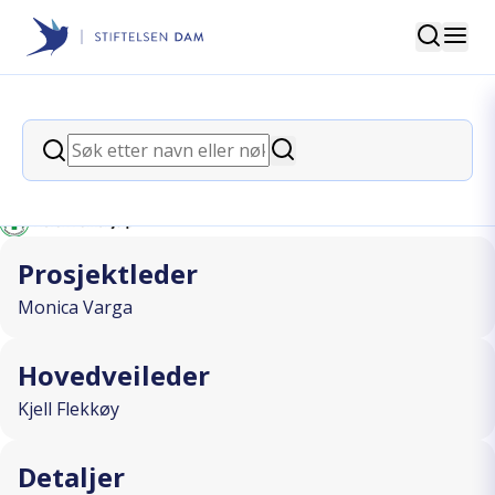
Søk
Stiftelsen Dam
back
Søk
Innsikt under psykose
Søk
I SAMARBEID MED
Prosjektleder
Monica Varga
Hovedveileder
Kjell Flekkøy
Detaljer