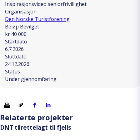
Inspirasjonsvideo seniorfrivillighet
Organisasjon
Den Norske Turistforening
Beløp Bevilget
kr 40 000
Startdato
6.7.2026
Sluttdato
24.12.2026
Status
Under gjennomføring
Skriv ut
Kopiera länk
Del på Facebook
Del på Linkedin
Relaterte projekter
DNT tilrettelagt til fjells