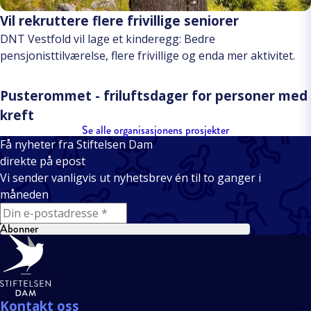
Vil rekruttere flere frivillige seniorer
DNT Vestfold vil lage et kinderegg: Bedre
pensjonisttilværelse, flere frivillige og enda mer aktivitet.
Pusterommet - friluftsdager for personer med
kreft
Se alle organisasjonens prosjekter
Få nyheter fra Stiftelsen Dam
direkte på epost
Vi sender vanligvis ut nyhetsbrev én til to ganger i
måneden
E-mail
Abonner
Bunntekst
Kontakt oss