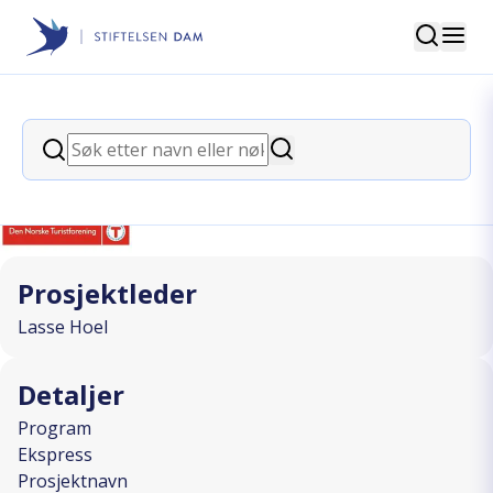
Søk
Stiftelsen Dam
back
Søk
Inspirasjonsvideo seniorfrivillighet
Søk
I SAMARBEID MED
Prosjektleder
Lasse Hoel
Detaljer
Program
Ekspress
Prosjektnavn