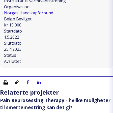
Instruktør til varmtvannstrening
Organisasjon
Norges Handikapforbund
Beløp Bevilget
kr 15 000
Startdato
1.5.2022
Sluttdato
25.4.2023
Status
Avsluttet
Skriv ut
Kopiera länk
Del på Facebook
Del på Linkedin
Relaterte projekter
Pain Reprosessing Therapy - hvilke muligheter
til smertemestring kan det gi?