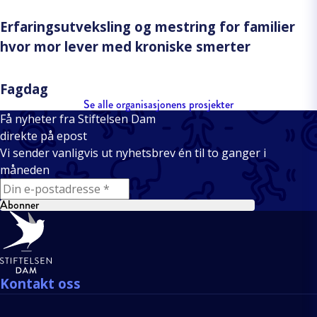
Erfaringsutveksling og mestring for familier
hvor mor lever med kroniske smerter
Fagdag
Se alle organisasjonens prosjekter
Få nyheter fra Stiftelsen Dam
direkte på epost
Vi sender vanligvis ut nyhetsbrev én til to ganger i
måneden
E-mail
Abonner
Bunntekst
Kontakt oss