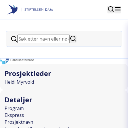
Søk
Stiftelsen Dam
back
Søk
Instruktør til varmtvannstrening
Søk
I SAMARBEID MED
Prosjektleder
Heidi Myrvold
Detaljer
Program
Ekspress
Prosjektnavn