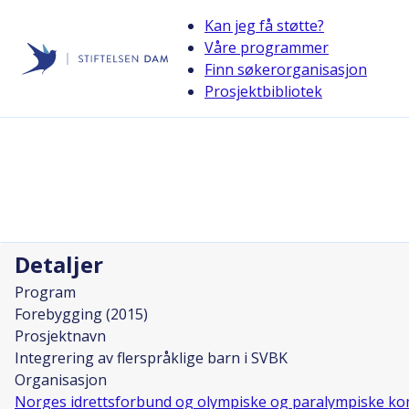
Kan jeg få støtte?
Våre programmer
Finn søkerorganisasjon
Stiftelsen Dam
Prosjektbibliotek
back
Integrering av flerspråklige barn i S
Prosjektleder
Kristine Rørtveit
Detaljer
Program
Forebygging (2015)
Prosjektnavn
Integrering av flerspråklige barn i SVBK
Organisasjon
Norges idrettsforbund og olympiske og paralympiske ko