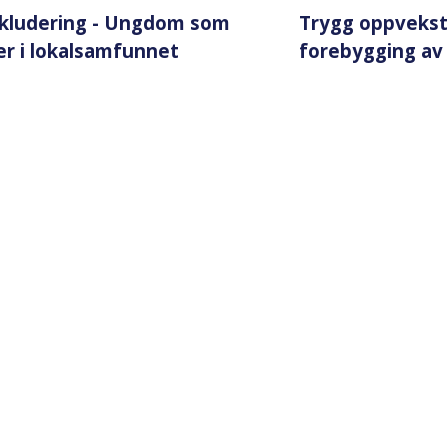
nkludering - Ungdom som
Trygg oppvekst i
er i lokalsamfunnet
forebygging av 