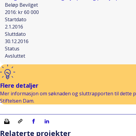
Beløp Bevilget
2016: kr 60 000
Startdato
2.1.2016
Sluttdato
30.12.2016
Status
Avsluttet
Flere detaljer
Mer informasjon om søknaden og sluttrapporten til dette pr
Stiftelsen Dam.
Skriv ut
Kopiera länk
Del på Facebook
Del på Linkedin
Relaterte projekter