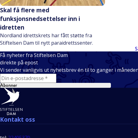
Skal få flere med
funksjonsnedsettelser inn i
idretten
Nordland idrettskrets har fått støtte fra
Stiftelsen Dam til nytt paraidrettssenter.
S
Få nyheter fra Stiftelsen Dam
direkte på epost
Vi sender vanligvis ut nyhetsbrev én til to ganger i månede
E-mail
Abonner
Bunntekst
Kontakt oss
tel:
22405370