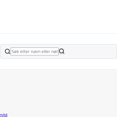
VBK
Søk
Søk
mité