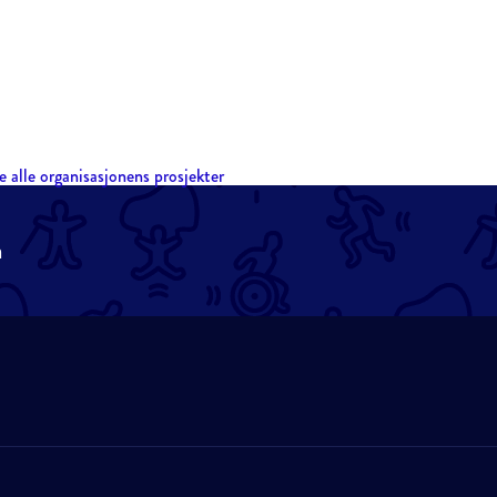
e alle organisasjonens prosjekter
n