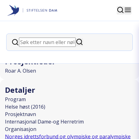
Søk
Stiftelsen Dam
back
Søk
Internasjonal Dame-og Herretrim
Søk
Prosjektleder
Roar A. Olsen
Detaljer
Program
Helse høst (2016)
Prosjektnavn
Internasjonal Dame-og Herretrim
Organisasjon
Norges idrettsforbund og olympiske og paralympiske