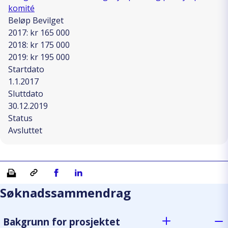
komité
Beløp Bevilget
2017: kr 165 000
2018: kr 175 000
2019: kr 195 000
Startdato
1.1.2017
Sluttdato
30.12.2019
Status
Avsluttet
Skriv ut
Kopiera länk
Del på Facebook
Del på Linkedin
Søknadssammendrag
Bakgrunn for prosjektet