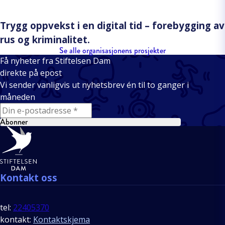
Trygg oppvekst i en digital tid – forebygging av
rus og kriminalitet.
Se alle organisasjonens prosjekter
Få nyheter fra Stiftelsen Dam
direkte på epost
Vi sender vanligvis ut nyhetsbrev én til to ganger i
måneden
E-mail
Abonner
Bunntekst
Kontakt oss
tel:
22405370
kontakt:
Kontaktskjema