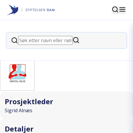
Søk
Stiftelsen Dam
back
Søk
Jenta i gummistøvler
Søk
I SAMARBEID MED
Prosjektleder
Sigrid Alnæs
Detaljer