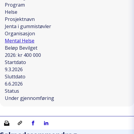
Program
Helse
Prosjektnavn
Jenta i gummistøvler
Organisasjon
Mental Helse
Beløp Bevilget
2026: kr 400 000
Startdato
9.3.2026
Sluttdato
6.6.2026
Status
Under gjennomføring
Skriv ut
Kopiera länk
Del på Facebook
Del på Linkedin