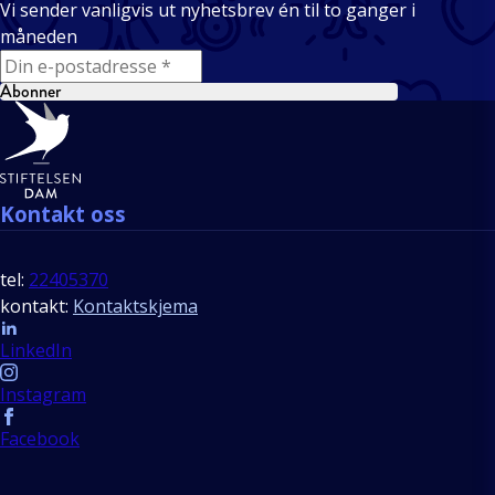
Vi sender vanligvis ut nyhetsbrev én til to ganger i
måneden
E-mail
Abonner
Bunntekst
Kontakt oss
tel:
22405370
kontakt:
Kontaktskjema
Follow us
LinkedIn
Instagram
Facebook