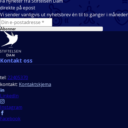
Få nyheter fra Stiftelsen Dam
direkte på epost
Vi sender vanligvis ut nyhetsbrev én til to ganger i månede
E-mail
Abonner
Bunntekst
Kontakt oss
tel:
22405370
kontakt:
Kontaktskjema
Follow us
LinkedIn
Instagram
Facebook