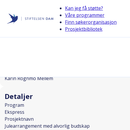
Kan jeg få støtte?
Våre programmer
Finn søkerorganisasjon
Stiftelsen Dam
Prosjektbibliotek
back
Julearrangement med alvorlig budsk
I SAMARBEID MED
Prosjektleder
Karin Rognmo Mellem
Detaljer
Program
Ekspress
Prosjektnavn
Julearrangement med alvorlig budskap