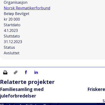
Organisasjon
Norsk Revmatikerforbund
Beløp Bevilget
kr 20 000
Startdato
4.1.2023
Sluttdato
31.12.2023
Status
Avsluttet
Skriv ut
Kopiera länk
Del på Facebook
Del på Linkedin
Relaterte projekter
Familiesamling med
Friskere 
juleforbredelser
S