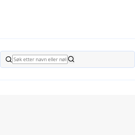
ltid for eldre hjemmeboende
Søk
Søk