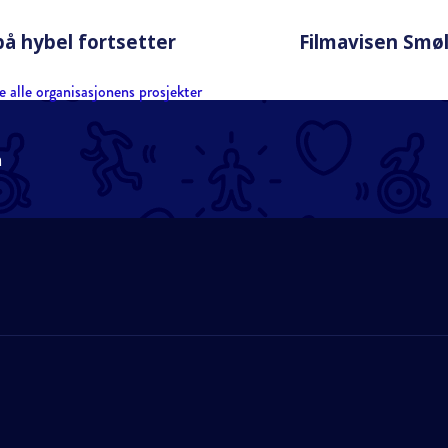
på hybel fortsetter
Filmavisen Smø
e alle organisasjonens prosjekter
n