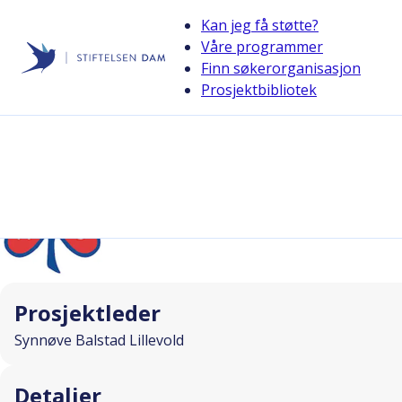
Kan jeg få støtte?
Våre programmer
Finn søkerorganisasjon
Stiftelsen Dam
Prosjektbibliotek
back
"Kanskje kommer Kongen", felles må
I SAMARBEID MED
Prosjektleder
Synnøve Balstad Lillevold
Detaljer