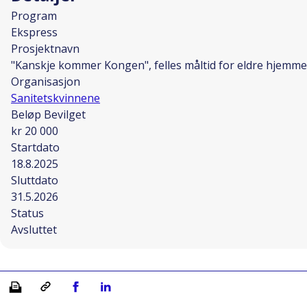
Program
Ekspress
Prosjektnavn
"Kanskje kommer Kongen", felles måltid for eldre hjem
Organisasjon
Sanitetskvinnene
Beløp Bevilget
kr 20 000
Startdato
18.8.2025
Sluttdato
31.5.2026
Status
Avsluttet
Skriv ut
Kopiera länk
Del på Facebook
Del på Linkedin