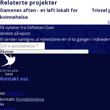
Relaterte projekter
Damenes aften - et løft lokalt for
Trivsel 
kvinnehelse
S
Få nyheter fra Stiftelsen Dam
direkte på epost
Vi sender vanligvis ut nyhetsbrev én til to ganger i månede
E-mail
Abonner
Bunntekst
Kontakt oss
tel:
22405370
kontakt:
Kontaktskjema
Follow us
LinkedIn