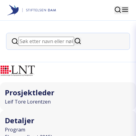
Søk
Stiftelsen Dam
back
Søk
Kjerringa med staven
Søk
I SAMARBEID MED
Prosjektleder
Leif Tore Lorentzen
Detaljer
Program