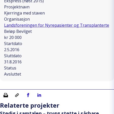
Ekspress (høst 2015)
Prosjektnavn
Kjerringa med staven
Organisasjon
Landsforeningen for Nyrepasienter og Transplanterte
Beløp Bevilget
kr 20 000
Startdato
2.5.2016
Sluttdato
31.8.2016
Status
Avsluttet
Skriv ut
Kopiera länk
Del på Facebook
Del på Linkedin
Relaterte projekter
Stødig i samtalen – trygg støtte i sårbare