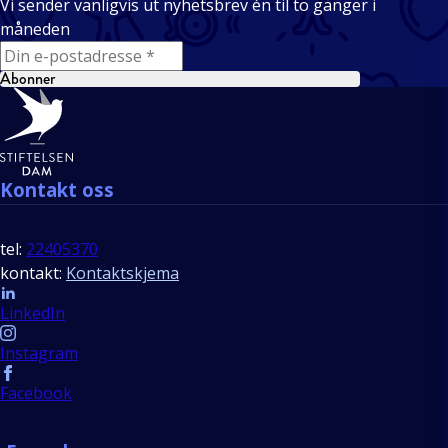
Vi sender vanligvis ut nyhetsbrev én til to ganger i
måneden
E-mail
Abonner
Bunntekst
Kontakt oss
tel:
22405370
kontakt:
Kontaktskjema
Follow us
LinkedIn
Instagram
Facebook