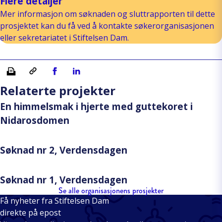
Flere detaljer
Mer informasjon om søknaden og sluttrapporten til dette
prosjektet kan du få ved å kontakte søkerorganisasjonen
eller sekretariatet i Stiftelsen Dam.
Skriv ut
Kopiera länk
Del på Facebook
Del på Linkedin
Relaterte projekter
En himmelsmak i hjerte med guttekoret i
Nidarosdomen
Søknad nr 2, Verdensdagen
Søknad nr 1, Verdensdagen
Se alle organisasjonens prosjekter
Få nyheter fra Stiftelsen Dam
direkte på epost