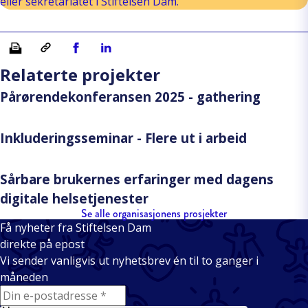
eller sekretariatet i Stiftelsen Dam.
Skriv ut
Kopiera länk
Del på Facebook
Del på Linkedin
Relaterte projekter
Pårørendekonferansen 2025 - gathering
Inkluderingsseminar - Flere ut i arbeid
Sårbare brukernes erfaringer med dagens
digitale helsetjenester
Se alle organisasjonens prosjekter
Få nyheter fra Stiftelsen Dam
direkte på epost
Vi sender vanligvis ut nyhetsbrev én til to ganger i
måneden
E-mail