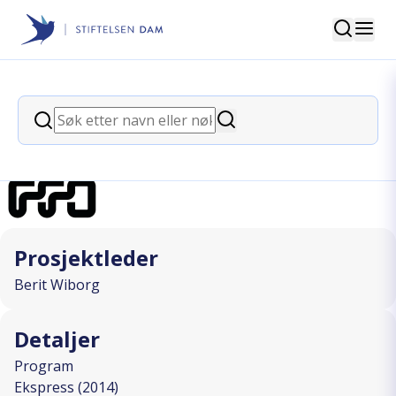
Søk
Stiftelsen Dam
back
Søk
Klatring for funksjonshemmede
Søk
I SAMARBEID MED
Prosjektleder
Berit Wiborg
Detaljer
Program
Ekspress (2014)