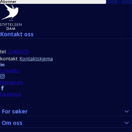
Abonner
Bunntekst
Kontakt oss
tel:
22405370
kontakt:
Kontaktskjema
Follow us
LinkedIn
Instagram
Facebook
For søker
Om oss