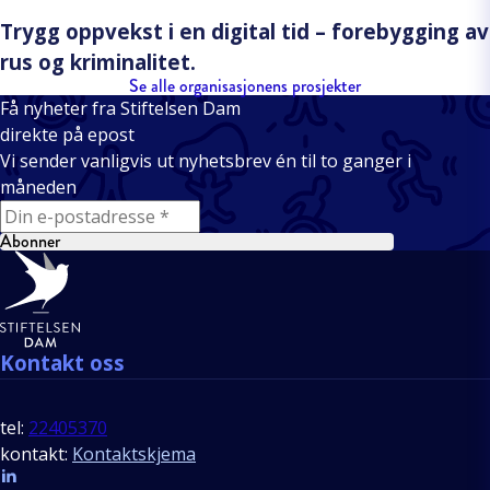
Trygg oppvekst i en digital tid – forebygging av
rus og kriminalitet.
Se alle organisasjonens prosjekter
Få nyheter fra Stiftelsen Dam
direkte på epost
Vi sender vanligvis ut nyhetsbrev én til to ganger i
måneden
E-mail
Abonner
Bunntekst
Kontakt oss
tel:
22405370
kontakt:
Kontaktskjema
Follow us