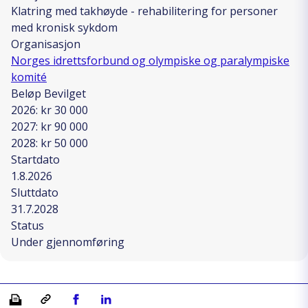
Klatring med takhøyde - rehabilitering for personer
med kronisk sykdom
Organisasjon
Norges idrettsforbund og olympiske og paralympiske
komité
Beløp Bevilget
2026: kr 30 000
2027: kr 90 000
2028: kr 50 000
Startdato
1.8.2026
Sluttdato
31.7.2028
Status
Under gjennomføring
Skriv ut
Kopiera länk
Del på Facebook
Del på Linkedin