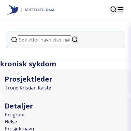
Søk
Stiftelsen Dam
back
Søk
Klatring med takhøyde -
Søk
rehabilitering for personer med
kronisk sykdom
Prosjektleder
Trond Kristian Kalstø
Detaljer
Program
Helse
Prosjektnavn