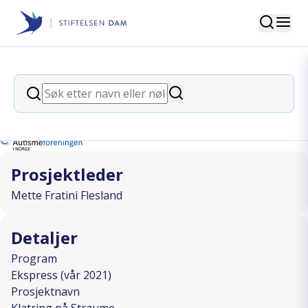
Søk
Stiftelsen Dam
back
Søk
Klatring på Straume
Søk
I SAMARBEID MED
Prosjektleder
Mette Fratini Flesland
Detaljer
Program
Ekspress (vår 2021)
Prosjektnavn
Klatring på Straume