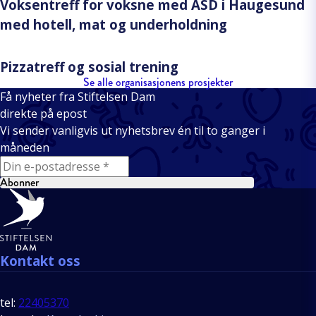
Voksentreff for voksne med ASD i Haugesund
med hotell, mat og underholdning
Pizzatreff og sosial trening
Se alle organisasjonens prosjekter
Få nyheter fra Stiftelsen Dam
direkte på epost
Vi sender vanligvis ut nyhetsbrev én til to ganger i
måneden
E-mail
Abonner
Bunntekst
Kontakt oss
tel:
22405370