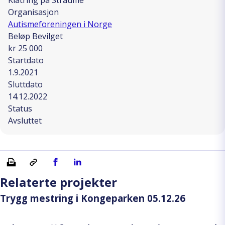
Organisasjon
Autismeforeningen i Norge
Beløp Bevilget
kr 25 000
Startdato
1.9.2021
Sluttdato
14.12.2022
Status
Avsluttet
Skriv ut
Kopiera länk
Del på Facebook
Del på Linkedin
Relaterte projekter
Trygg mestring i Kongeparken 05.12.26