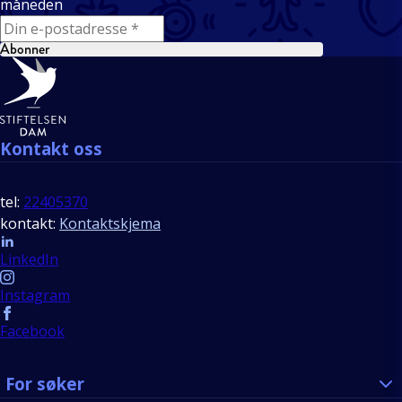
måneden
E-mail
Abonner
Bunntekst
Kontakt oss
tel:
22405370
kontakt:
Kontaktskjema
Follow us
LinkedIn
Instagram
Facebook
For søker