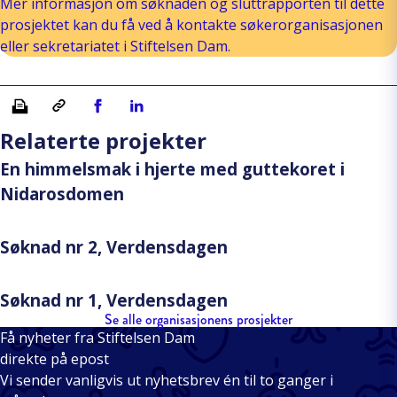
Mer informasjon om søknaden og sluttrapporten til dette
prosjektet kan du få ved å kontakte søkerorganisasjonen
eller sekretariatet i Stiftelsen Dam.
Skriv ut
Kopiera länk
Del på Facebook
Del på Linkedin
Relaterte projekter
En himmelsmak i hjerte med guttekoret i
Nidarosdomen
Søknad nr 2, Verdensdagen
Søknad nr 1, Verdensdagen
Se alle organisasjonens prosjekter
Få nyheter fra Stiftelsen Dam
direkte på epost
Vi sender vanligvis ut nyhetsbrev én til to ganger i