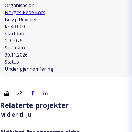
Organisasjon
Norges Røde Kors
Beløp Bevilget
kr 40 000
Startdato
1.9.2026
Sluttdato
30.11.2026
Status
Under gjennomføring
Skriv ut
Kopiera länk
Del på Facebook
Del på Linkedin
Relaterte projekter
Midler til jul