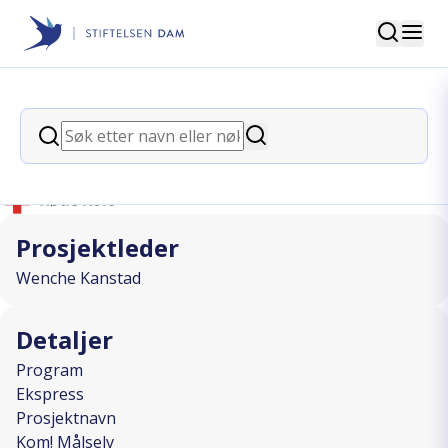
Søk
Stiftelsen Dam
back
Søk
Kom! Målselv
Søk
I SAMARBEID MED
Prosjektleder
Wenche Kanstad
Detaljer
Program
Ekspress
Prosjektnavn
Kom! Målselv