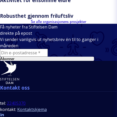
Aktivitet for ensomme eldre
Robusthet gjennom friluftsliv
Se alle organisasjonens prosjekter
Få nyheter fra Stiftelsen Dam
direkte på epost
Vi sender vanligvis ut nyhetsbrev én til to ganger i
måneden
E-mail
Abonner
Bunntekst
Kontakt oss
tel:
22405370
kontakt:
Kontaktskjema
Follow us