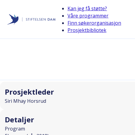
Kan jeg få støtte?
Våre programmer
Finn søkerorganisasjon
Stiftelsen Dam
Prosjektbibliotek
back
Komme seg ut - Ryfylke rundt
I SAMARBEID MED
Prosjektleder
Siri Mhay Horsrud
Detaljer
Program