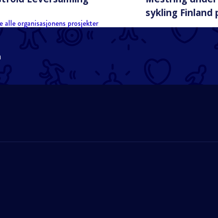
sykling Finland 
e alle organisasjonens prosjekter
n