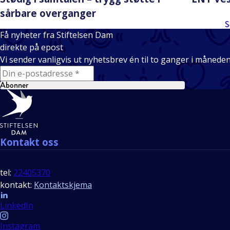
sårbare overganger
S
Få nyheter fra Stiftelsen Dam
direkte på epost
Vi sender vanligvis ut nyhetsbrev én til to ganger i månede
E-mail
Abonner
Bunntekst
Kontakt oss
tel:
22405370
kontakt:
Kontaktskjema
Follow us
LinkedIn
Instagram