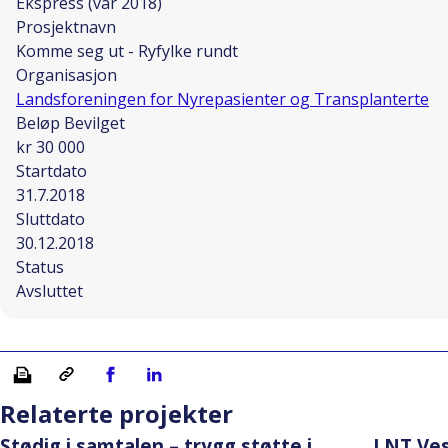
Ekspress (vår 2018)
Prosjektnavn
Komme seg ut - Ryfylke rundt
Organisasjon
Landsforeningen for Nyrepasienter og Transplanterte
Beløp Bevilget
kr 30 000
Startdato
31.7.2018
Sluttdato
30.12.2018
Status
Avsluttet
Skriv ut
Kopiera länk
Del på Facebook
Del på Linkedin
Relaterte projekter
Stødig i samtalen – trygg støtte i
LNT Ves