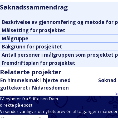
Søknadssammendrag
Beskrivelse av gjennomføring og metode for p
Målsetting for prosjektet
Målgruppe
Bakgrunn for prosjektet
Antall personer i målgruppen som prosjektet p
Fremdriftsplan for prosjektet
Relaterte projekter
En himmelsmak i hjerte med
Søknad 
guttekoret i Nidarosdomen
S
Få nyheter fra Stiftelsen Dam
direkte på epost
Vi sender vanligvis ut nyhetsbrev én til to ganger i månede
E-mail