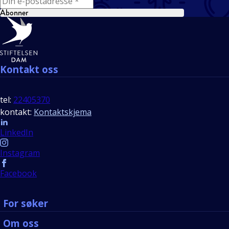
Abonner
Bunntekst
Kontakt oss
tel:
22405370
kontakt:
Kontaktskjema
Follow us
LinkedIn
Instagram
Facebook
For søker
Om oss