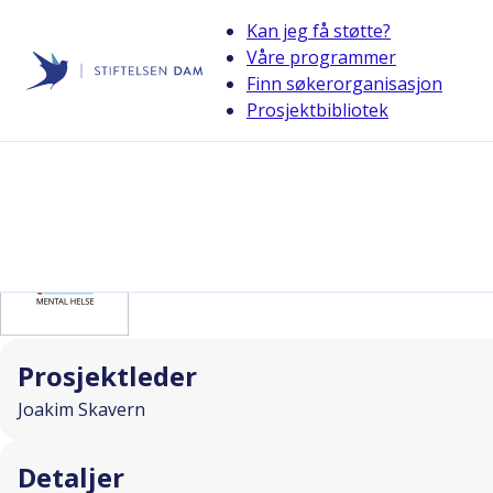
Kan jeg få støtte?
Våre programmer
Finn søkerorganisasjon
Stiftelsen Dam
Prosjektbibliotek
back
Kort fortalt
I SAMARBEID MED
Prosjektleder
Joakim Skavern
Detaljer