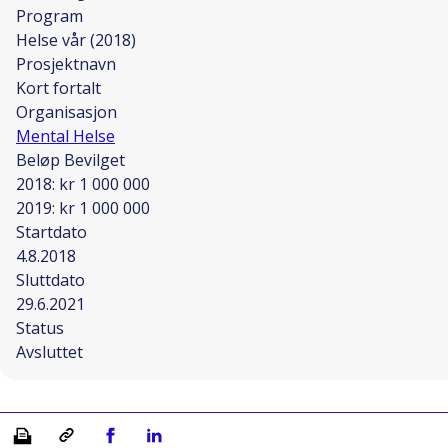
Program
Helse vår (2018)
Prosjektnavn
Kort fortalt
Organisasjon
Mental Helse
Beløp Bevilget
2018: kr 1 000 000
2019: kr 1 000 000
Startdato
4.8.2018
Sluttdato
29.6.2021
Status
Avsluttet
Skriv ut
Kopiera länk
Del på Facebook
Del på Linkedin