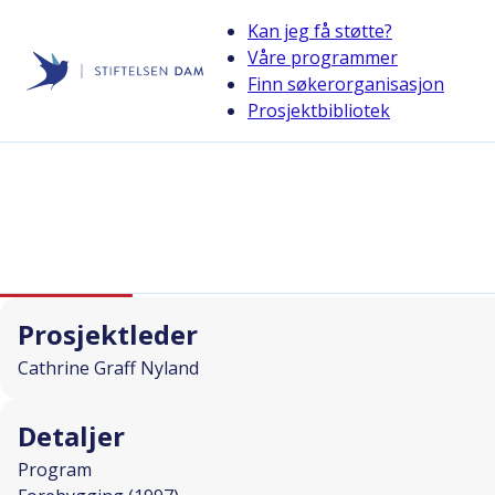
Kan jeg få støtte?
Våre programmer
Finn søkerorganisasjon
Stiftelsen Dam
Prosjektbibliotek
back
Kostholdsarbeid i lokalmiljø
I SAMARBEID MED
Prosjektleder
Cathrine Graff Nyland
Detaljer
Program