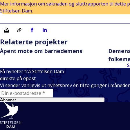
Mer informasjon om søknaden og sluttrapporten til dette pr
Stiftelsen Dam.
Skriv ut
Kopiera länk
Del på Facebook
Del på Linkedin
Relaterte projekter
Åpent møte om barnedemens
Demens 
folkem
S
Få nyheter fra Stiftelsen Dam
direkte på epost
Vi sender vanligvis ut nyhetsbrev én til to ganger i månede
E-mail
Abonner
Bunntekst