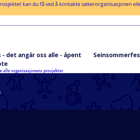
osjektet kan du få ved å kontakte søkerorganisasjonen eller
- det angår oss alle - åpent
Seinsommerfest 
øte
e alle organisasjonens prosjekter
n