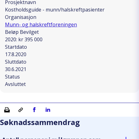
Prosjektnavn
Kostholdsguide - munn/halskreftpasienter
Organisasjon
Munn- og halskreftforeningen
Beløp Bevilget
2020: kr 395 000
Startdato
17.8.2020
Sluttdato
30.6.2021
Status
Avsluttet
Skriv ut
Kopiera länk
Del på Facebook
Del på Linkedin
Søknadssammendrag