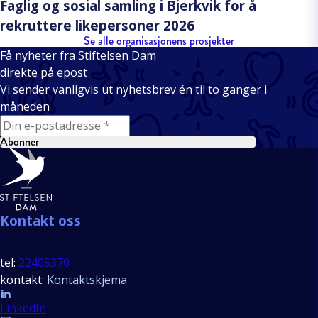
Faglig og sosial samling i Bjerkvik for å
rekruttere likepersoner 2026
Se alle organisasjonens prosjekter
Få nyheter fra Stiftelsen Dam
direkte på epost
Vi sender vanligvis ut nyhetsbrev én til to ganger i
måneden
E-mail
Abonner
Bunntekst
Kontakt oss
tel:
22405370
kontakt:
Kontaktskjema
Follow us
LinkedIn