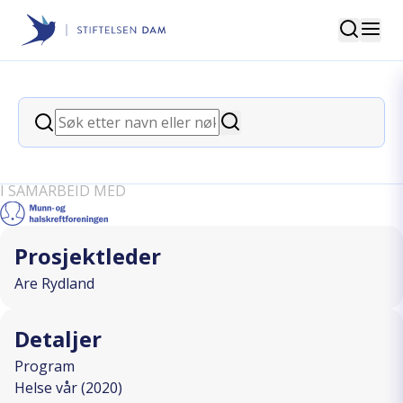
Søk
Stiftelsen Dam
back
Søk
Kostholdsguide -
Søk
munn/halskreftpasienter
I SAMARBEID MED
Prosjektleder
Are Rydland
Detaljer
Program
Helse vår (2020)