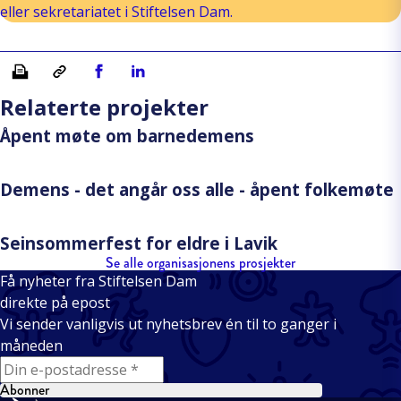
eller sekretariatet i Stiftelsen Dam.
Skriv ut
Kopiera länk
Del på Facebook
Del på Linkedin
Relaterte projekter
Åpent møte om barnedemens
Demens - det angår oss alle - åpent folkemøte
Seinsommerfest for eldre i Lavik
Se alle organisasjonens prosjekter
Få nyheter fra Stiftelsen Dam
direkte på epost
Vi sender vanligvis ut nyhetsbrev én til to ganger i
måneden
E-mail
Abonner