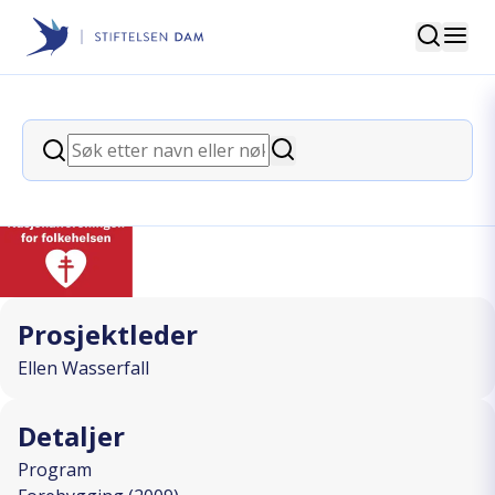
Søk
Stiftelsen Dam
back
Søk
Kultur for minner
Søk
I SAMARBEID MED
Prosjektleder
Ellen Wasserfall
Detaljer
Program