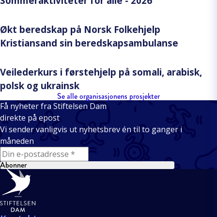
Sommeraktiviteter for alle - 2026
Økt beredskap på Norsk Folkehjelp
Kristiansand sin beredskapsambulanse
Veilederkurs i førstehjelp på somali, arabisk,
polsk og ukrainsk
Se alle organisasjonens prosjekter
Få nyheter fra Stiftelsen Dam
direkte på epost
Vi sender vanligvis ut nyhetsbrev én til to ganger i
måneden
E-mail
Abonner
Bunntekst