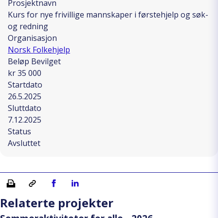
Prosjektnavn
Kurs for nye frivillige mannskaper i førstehjelp og søk-
og redning
Organisasjon
Norsk Folkehjelp
Beløp Bevilget
kr 35 000
Startdato
26.5.2025
Sluttdato
7.12.2025
Status
Avsluttet
Skriv ut
Kopiera länk
Del på Facebook
Del på Linkedin
Relaterte projekter