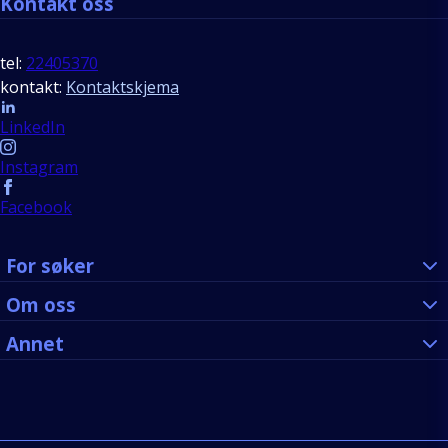
Kontakt oss
tel:
22405370
kontakt:
Kontaktskjema
Follow us
LinkedIn
Instagram
Facebook
For søker
Om oss
Annet