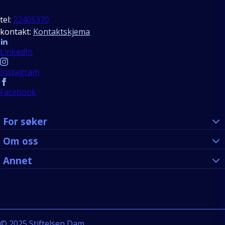
tel:
22405370
kontakt:
Kontaktskjema
Follow us
LinkedIn
Instagram
Facebook
For søker
Om oss
Annet
©
2025
Stiftelsen Dam