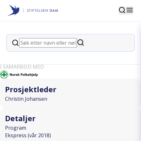
Søk
Stiftelsen Dam
back
Søk
Kurs og utdanning av nye
Søk
mannskaper
I SAMARBEID MED
Prosjektleder
Christin Johansen
Detaljer
Program
Ekspress (vår 2018)