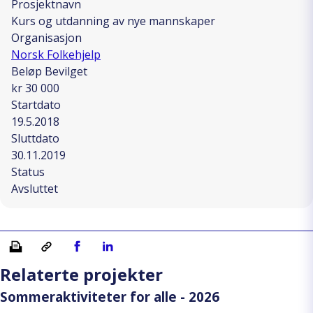
Prosjektnavn
Kurs og utdanning av nye mannskaper
Organisasjon
Norsk Folkehjelp
Beløp Bevilget
kr 30 000
Startdato
19.5.2018
Sluttdato
30.11.2019
Status
Avsluttet
Skriv ut
Kopiera länk
Del på Facebook
Del på Linkedin
Relaterte projekter
Sommeraktiviteter for alle - 2026