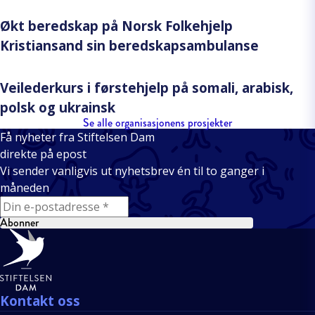
Økt beredskap på Norsk Folkehjelp
Kristiansand sin beredskapsambulanse
Veilederkurs i førstehjelp på somali, arabisk,
polsk og ukrainsk
Se alle organisasjonens prosjekter
Få nyheter fra Stiftelsen Dam
direkte på epost
Vi sender vanligvis ut nyhetsbrev én til to ganger i
måneden
E-mail
Abonner
Bunntekst
Kontakt oss