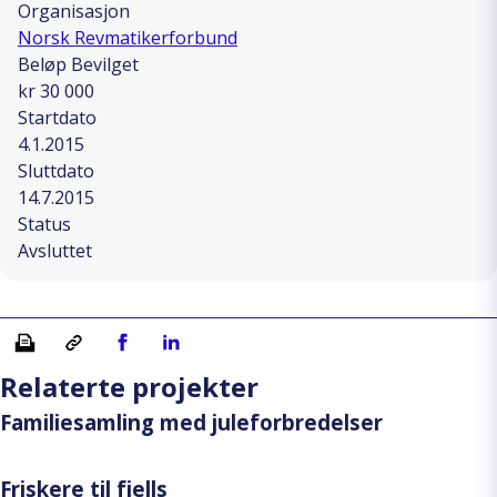
Organisasjon
Norsk Revmatikerforbund
Beløp Bevilget
kr 30 000
Startdato
4.1.2015
Sluttdato
14.7.2015
Status
Avsluttet
Skriv ut
Kopiera länk
Del på Facebook
Del på Linkedin
Relaterte projekter
Familiesamling med juleforbredelser
Friskere til fjells