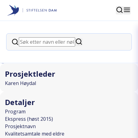
Søk
Stiftelsen Dam
back
Søk
Kvalitetsamtale med eldre
Søk
I SAMARBEID MED
Prosjektleder
Karen Høydal
Detaljer
Program
Ekspress (høst 2015)
Prosjektnavn
Kvalitetsamtale med eldre