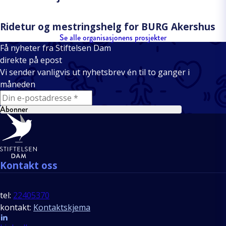
Ridetur og mestringshelg for BURG Akershus
Se alle organisasjonens prosjekter
Få nyheter fra Stiftelsen Dam
direkte på epost
Vi sender vanligvis ut nyhetsbrev én til to ganger i
måneden
E-mail
Abonner
Bunntekst
Kontakt oss
tel:
22405370
kontakt:
Kontaktskjema
Follow us