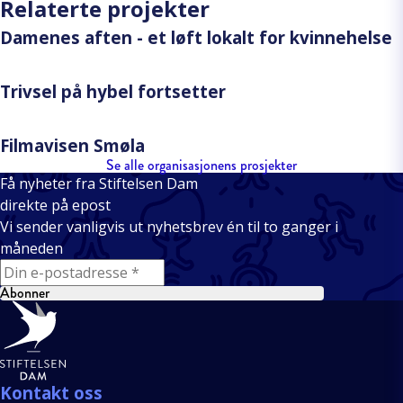
Relaterte projekter
Damenes aften - et løft lokalt for kvinnehelse
Trivsel på hybel fortsetter
Filmavisen Smøla
Se alle organisasjonens prosjekter
Få nyheter fra Stiftelsen Dam
direkte på epost
Vi sender vanligvis ut nyhetsbrev én til to ganger i
måneden
E-mail
Abonner
Bunntekst
Kontakt oss