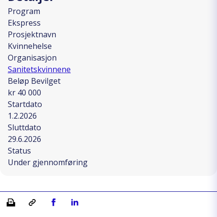
Program
Ekspress
Prosjektnavn
Kvinnehelse
Organisasjon
Sanitetskvinnene
Beløp Bevilget
kr 40 000
Startdato
1.2.2026
Sluttdato
29.6.2026
Status
Under gjennomføring
Skriv ut
Kopiera länk
Del på Facebook
Del på Linkedin