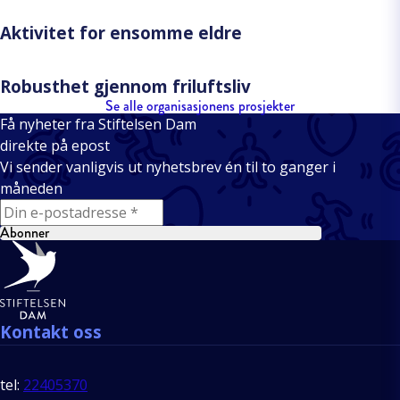
Aktivitet for ensomme eldre
Robusthet gjennom friluftsliv
Se alle organisasjonens prosjekter
Få nyheter fra Stiftelsen Dam
direkte på epost
Vi sender vanligvis ut nyhetsbrev én til to ganger i
måneden
E-mail
Abonner
Bunntekst
Kontakt oss
tel:
22405370