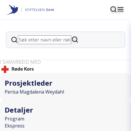
Søk
Stiftelsen Dam
back
Søk
Kvinnetreff🌸Nybegynner
Søk
svømmekurs
I SAMARBEID MED
Prosjektleder
Perisa Magdalena Weydahl
Detaljer
Program
Ekspress