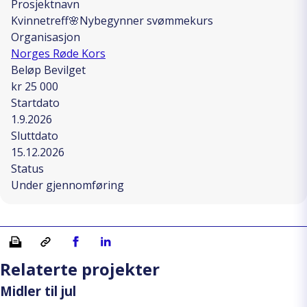
Prosjektnavn
Kvinnetreff🌸Nybegynner svømmekurs
Organisasjon
Norges Røde Kors
Beløp Bevilget
kr 25 000
Startdato
1.9.2026
Sluttdato
15.12.2026
Status
Under gjennomføring
Skriv ut
Kopiera länk
Del på Facebook
Del på Linkedin
Relaterte projekter
Midler til jul