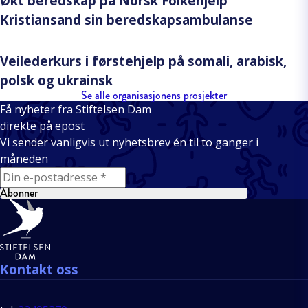
Økt beredskap på Norsk Folkehjelp
Kristiansand sin beredskapsambulanse
Veilederkurs i førstehjelp på somali, arabisk,
polsk og ukrainsk
Se alle organisasjonens prosjekter
Få nyheter fra Stiftelsen Dam
direkte på epost
Vi sender vanligvis ut nyhetsbrev én til to ganger i
måneden
E-mail
Abonner
Bunntekst
Kontakt oss