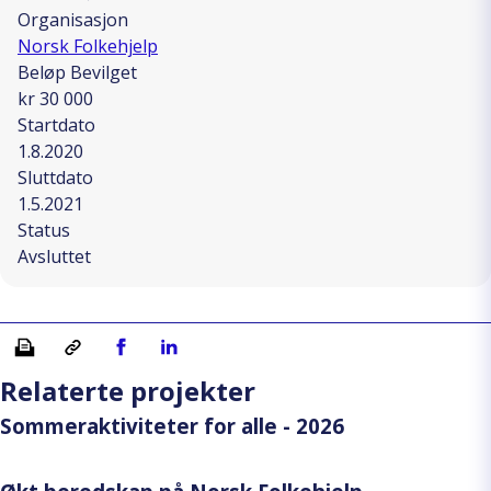
Organisasjon
Norsk Folkehjelp
Beløp Bevilget
kr 30 000
Startdato
1.8.2020
Sluttdato
1.5.2021
Status
Avsluttet
Skriv ut
Kopiera länk
Del på Facebook
Del på Linkedin
Relaterte projekter
Sommeraktiviteter for alle - 2026