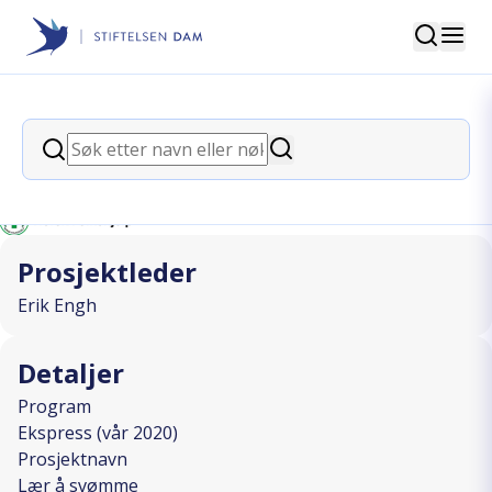
Søk
Stiftelsen Dam
back
Søk
Lær å svømme
Søk
I SAMARBEID MED
Prosjektleder
Erik Engh
Detaljer
Program
Ekspress (vår 2020)
Prosjektnavn
Lær å svømme