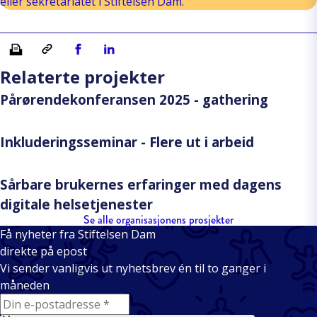
eller sekretariatet i Stiftelsen Dam.
Skriv ut
Kopiera länk
Del på Facebook
Del på Linkedin
Relaterte projekter
Pårørendekonferansen 2025 - gathering
Inkluderingsseminar - Flere ut i arbeid
Sårbare brukernes erfaringer med dagens
digitale helsetjenester
Se alle organisasjonens prosjekter
Få nyheter fra Stiftelsen Dam
direkte på epost
Vi sender vanligvis ut nyhetsbrev én til to ganger i
måneden
E-mail