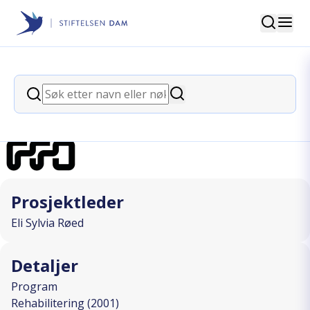
Søk
Stiftelsen Dam
back
Søk
Læring for mestring
Søk
I SAMARBEID MED
Prosjektleder
Eli Sylvia Røed
Detaljer
Program
Rehabilitering (2001)