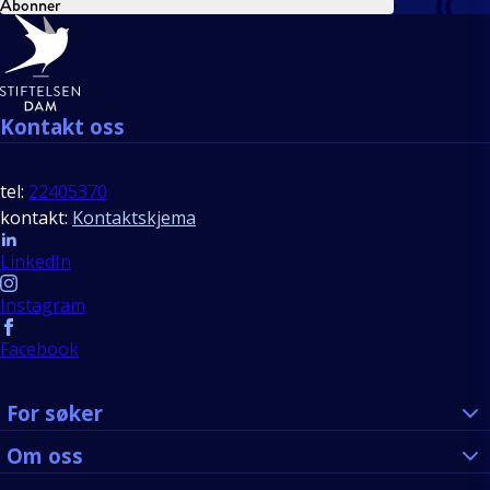
Abonner
Bunntekst
Kontakt oss
tel:
22405370
kontakt:
Kontaktskjema
Follow us
LinkedIn
Instagram
Facebook
For søker
Om oss