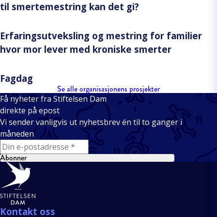
til smertemestring kan det gi?
Erfaringsutveksling og mestring for familier
hvor mor lever med kroniske smerter
Fagdag
Se alle organisasjonens prosjekter
Få nyheter fra Stiftelsen Dam
direkte på epost
Vi sender vanligvis ut nyhetsbrev én til to ganger i
måneden
E-mail
Abonner
Bunntekst
Kontakt oss