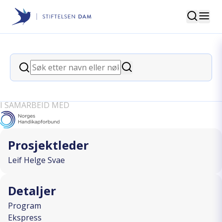
Søk
Stiftelsen Dam
back
Søk
Laksefiske på Subben i Kjærra
Søk
fossepark
I SAMARBEID MED
Prosjektleder
Leif Helge Svae
Detaljer
Program
Ekspress