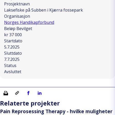
Prosjektnavn
Laksefiske på Subben i Kjærra fossepark
Organisasjon
Norges Handikapforbund
Beløp Bevilget
kr 37 000
Startdato
5.7.2025
Sluttdato
7.7.2025
Status
Avsluttet
Skriv ut
Kopiera länk
Del på Facebook
Del på Linkedin
Relaterte projekter
Pain Reprosessing Therapy - hvilke muligheter