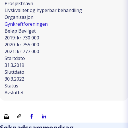
Prosjektnavn
Livskvalitet og hyperbar behandling
Organisasjon
Gynkreftforeningen
Beløp Bevilget
2019: kr 730 000
2020: kr 755 000
2021: kr 777 000
Startdato
31.3.2019
Sluttdato
30.3.2022
Status
Avsluttet
Skriv ut
Kopiera länk
Del på Facebook
Del på Linkedin
Søknadssammendrag