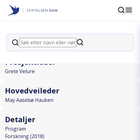
Søk
Stiftelsen Dam
back
Søk
Livskvalitet og hyperbar behandling
Søk
Prosjektleder
Grete Velure
Hovedveileder
May Aasebø Hauken
Detaljer
Program
Forskning (2018)