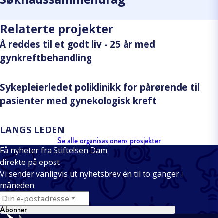
Relaterte projekter
Å reddes til et godt liv - 25 år med
gynkreftbehandling
Sykepleierledet poliklinikk for pårørende til
pasienter med gynekologisk kreft
LANGS LEDEN
Se alle organisasjonens prosjekter
Få nyheter fra Stiftelsen Dam
direkte på epost
Vi sender vanligvis ut nyhetsbrev én til to ganger i
måneden
E-mail
Abonner