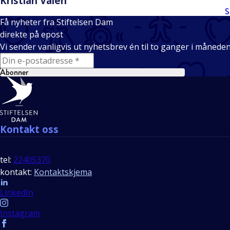
Kristian Valen
S
Få nyheter fra Stiftelsen Dam
direkte på epost
Vi sender vanligvis ut nyhetsbrev én til to ganger i månede
E-mail
Abonner
Bunntekst
Kontakt oss
tel:
22405370
kontakt:
Kontaktskjema
Follow us
LinkedIn
Instagram