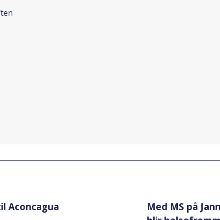
ften
til Aconcagua
Med MS på Jann