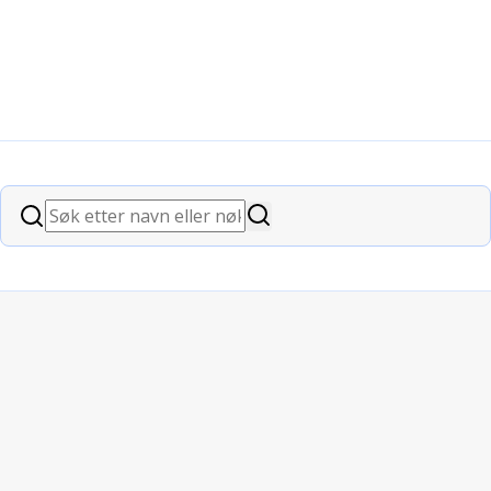
 damenes& herrenes aften
Søk
Søk