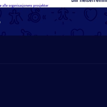
blir helsefrem
e alle organisasjonens prosjekter
n