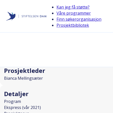
Kan jeg få støtte?
Våre programmer
Finn søkerorganisasjon
Stiftelsen Dam
Prosjektbibliotek
back
Livsmestring i "dalstrøka innafor"-
I SAMARBEID MED
Prosjektleder
Bianca Mellingsæter
Detaljer
Program
Ekspress (vår 2021)