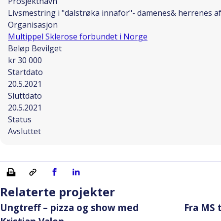
Prosjektnavn
Livsmestring i "dalstrøka innafor"- damenes& herrenes a
Organisasjon
Multippel Sklerose forbundet i Norge
Beløp Bevilget
kr 30 000
Startdato
20.5.2021
Sluttdato
20.5.2021
Status
Avsluttet
Skriv ut
Kopiera länk
Del på Facebook
Del på Linkedin
Relaterte projekter
Ungtreff – pizza og show med
Fra MS 