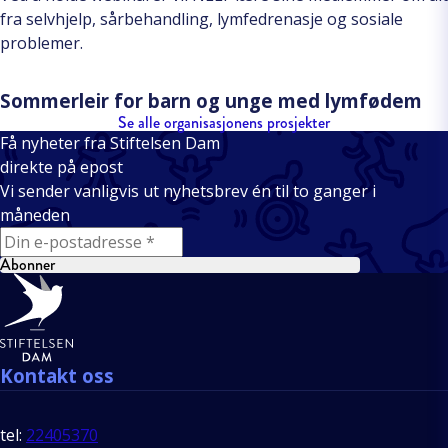
fra selvhjelp, sårbehandling, lymfedrenasje og sosiale
problemer.
Sommerleir for barn og unge med lymfødem
Se alle organisasjonens prosjekter
Få nyheter fra Stiftelsen Dam
direkte på epost
Vi sender vanligvis ut nyhetsbrev én til to ganger i
måneden
E-mail
Abonner
Bunntekst
Kontakt oss
tel:
22405370