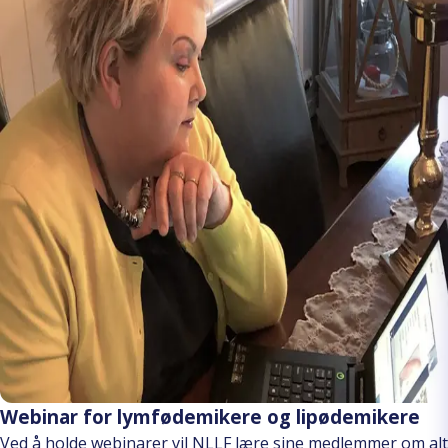
Webinar for lymfødemikere og lipødemikere
Ved å holde webinarer vil NLLF lære sine medlemmer om alt