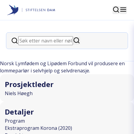
Søk
Stiftelsen Dam
back
Søk
Lager instruksjonsbok til
Søk
medlemmer av NLLF
Norsk Lymfødem og Lipødem Forbund vil produsere en
lommeparlør i selvhjelp og selvdrenasje.
Prosjektleder
Niels Høegh
Detaljer
Program
Ekstraprogram Korona (2020)