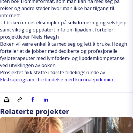
liten bok i lommeformat, som man kan ha med seg på
reiser og andre steder hvor man ikke har tilgang til
internett.
– I boken er det eksempler på selvdrenering og selvhjelp,
samt viktig og oppdatert info om lipødem, forteller
prosjektleder Niels Høegh.
Boken vil være enkel å ta med seg og lett å bruke. Høegh
forteller at de jobber med dedikerte og profesjonelle
fysioterapeuter med lymfødem- og lipødemkompetanse
ved utviklingen av boken.
Prosjektet fikk støtte i første tildelingsrunde av
Ekstraprogram i forbindelse med koronaepidemien
.
Skriv ut
Kopiera länk
Del på Facebook
Del på Linkedin
Relaterte projekter