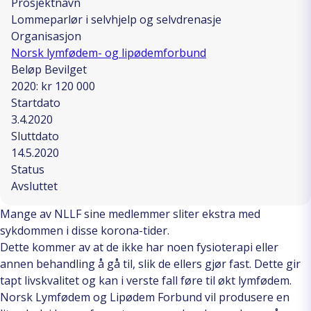
Prosjektnavn
Lommeparlør i selvhjelp og selvdrenasje
Organisasjon
Norsk lymfødem- og lipødemforbund
Beløp Bevilget
2020: kr 120 000
Startdato
3.4.2020
Sluttdato
14.5.2020
Status
Avsluttet
Mange av NLLF sine medlemmer sliter ekstra med
sykdommen i disse korona-tider.
Dette kommer av at de ikke har noen fysioterapi eller
annen behandling å gå til, slik de ellers gjør fast. Dette gir
tapt livskvalitet og kan i verste fall føre til økt lymfødem.
Norsk Lymfødem og Lipødem Forbund vil produsere en