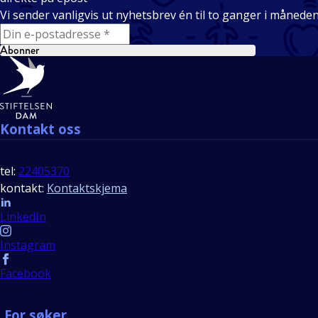
Vi sender vanligvis ut nyhetsbrev én til to ganger i månede
E-mail
Abonner
Bunntekst
Kontakt oss
tel:
22405370
kontakt:
Kontaktskjema
Follow us
LinkedIn
Instagram
Facebook
For søker