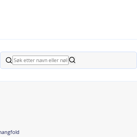
 for inkludering og mangfold
Søk
Søk
 mangfold