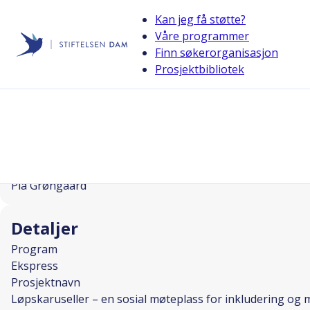
Kan jeg få støtte?
Våre programmer
Finn søkerorganisasjon
Stiftelsen Dam
Prosjektbibliotek
back
Løpskaruseller – en sosial møteplass
I SAMARBEID MED
Prosjektleder
Pia Grøngaard
Detaljer
Program
Ekspress
Prosjektnavn
Løpskaruseller – en sosial møteplass for inkludering og