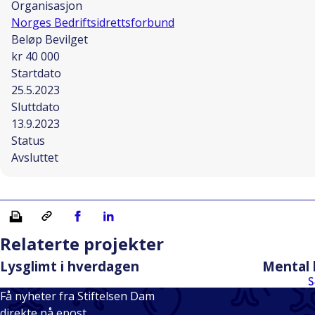
Organisasjon
Norges Bedriftsidrettsforbund
Beløp Bevilget
kr 40 000
Startdato
25.5.2023
Sluttdato
13.9.2023
Status
Avsluttet
Skriv ut
Kopiera länk
Del på Facebook
Del på Linkedin
Relaterte projekter
Lysglimt i hverdagen
Mental 
S
Få nyheter fra Stiftelsen Dam
direkte på epost