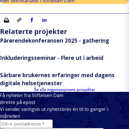
eller sekretariatet i Stiftelsen Dam.
Skriv ut
Kopiera länk
Del på Facebook
Del på Linkedin
Relaterte projekter
Pårørendekonferansen 2025 - gathering
Inkluderingsseminar - Flere ut i arbeid
Sårbare brukernes erfaringer med dagens
digitale helsetjenester
Se alle organisasjonens prosjekter
Få nyheter fra Stiftelsen Dam
direkte på epost
Vi sender vanligvis ut nyhetsbrev én til to ganger i
måneden
E-mail