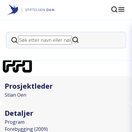
Søk
Stiftelsen Dam
back
Søk
Lyden av brukermedvirkning
Søk
I SAMARBEID MED
Prosjektleder
Stian Oen
Detaljer
Program
Forebygging (2009)