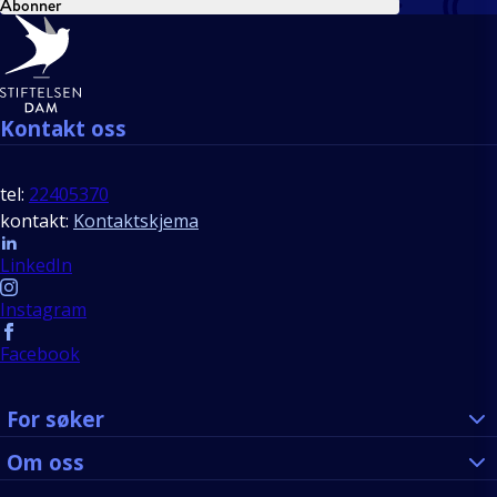
Abonner
Bunntekst
Kontakt oss
tel:
22405370
kontakt:
Kontaktskjema
Follow us
LinkedIn
Instagram
Facebook
For søker
Om oss