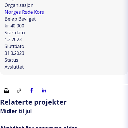
Organisasjon
Norges Røde Kors
Beløp Bevilget
kr 40 000
Startdato
1.2.2023
Sluttdato
31.3.2023
Status
Avsluttet
Skriv ut
Kopiera länk
Del på Facebook
Del på Linkedin
Relaterte projekter
Midler til jul