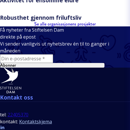
Aktivitet for ensomme eldre
Robusthet gjennom friluftsliv
Se alle organisasjonens prosjekter
Få nyheter fra Stiftelsen Dam
direkte på epost
Vi sender vanligvis ut nyhetsbrev én til to ganger i
måneden
E-mail
Abonner
Bunntekst
Kontakt oss
tel:
22405370
kontakt:
Kontaktskjema
Follow us