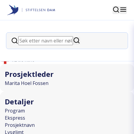
Søk
Stiftelsen Dam
back
Søk
Lysglimt
Søk
I SAMARBEID MED
Prosjektleder
Marita Hoel Fossen
Detaljer
Program
Ekspress
Prosjektnavn
Lysglimt