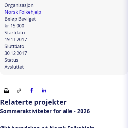
Organisasjon
Norsk Folkehjelp
Beløp Bevilget
kr 15 000
Startdato
19.11.2017
Sluttdato
30.12.2017
Status
Avsluttet
Skriv ut
Kopiera länk
Del på Facebook
Del på Linkedin
Relaterte projekter
Sommeraktiviteter for alle - 2026