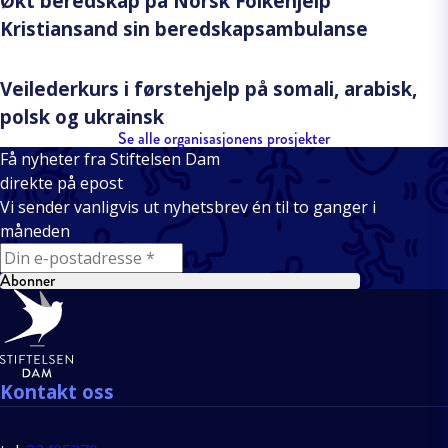
Økt beredskap på Norsk Folkehjelp
Kristiansand sin beredskapsambulanse
Veilederkurs i førstehjelp på somali, arabisk,
polsk og ukrainsk
Se alle organisasjonens prosjekter
Få nyheter fra Stiftelsen Dam
direkte på epost
Vi sender vanligvis ut nyhetsbrev én til to ganger i
måneden
E-mail
Abonner
Bunntekst
Kontakt oss