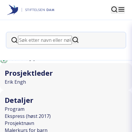
Søk
Stiftelsen Dam
back
Søk
Malerkurs for barn
Søk
I SAMARBEID MED
Prosjektleder
Erik Engh
Detaljer
Program
Ekspress (høst 2017)
Prosjektnavn
Malerkurs for barn