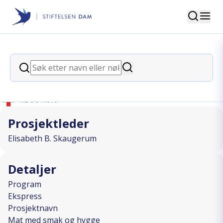
Søk
Stiftelsen Dam
back
Søk
Mat med smak og hygge
Søk
I SAMARBEID MED
Prosjektleder
Elisabeth B. Skaugerum
Detaljer
Program
Ekspress
Prosjektnavn
Mat med smak og hygge