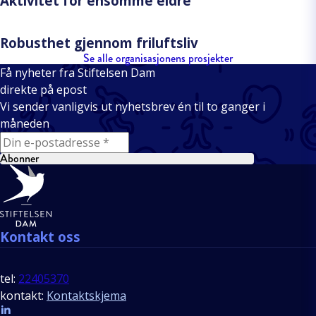
Aktivitet for ensomme eldre
Robusthet gjennom friluftsliv
Se alle organisasjonens prosjekter
Få nyheter fra Stiftelsen Dam
direkte på epost
Vi sender vanligvis ut nyhetsbrev én til to ganger i
måneden
E-mail
Abonner
Bunntekst
Kontakt oss
tel:
22405370
kontakt:
Kontaktskjema
Follow us