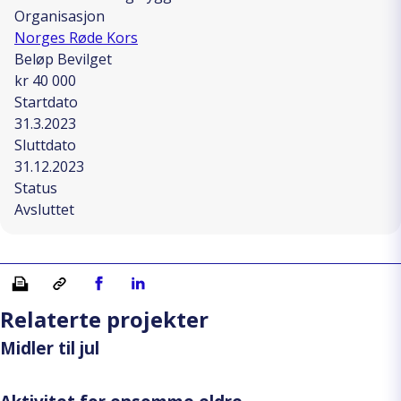
Organisasjon
Norges Røde Kors
Beløp Bevilget
kr 40 000
Startdato
31.3.2023
Sluttdato
31.12.2023
Status
Avsluttet
Skriv ut
Kopiera länk
Del på Facebook
Del på Linkedin
Relaterte projekter
Midler til jul