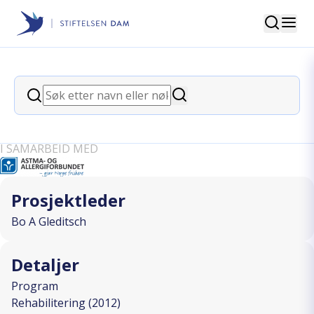
Søk
Stiftelsen Dam
back
Søk
Matallergi App - matnyttig rett i
Søk
lomma
I SAMARBEID MED
Prosjektleder
Bo A Gleditsch
Detaljer
Program
Rehabilitering (2012)