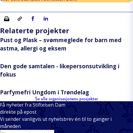
Skriv ut
Kopiera länk
Del på Facebook
Del på Linkedin
Relaterte projekter
Pust og Plask – svømmeglede for barn med
astma, allergi og eksem
Den gode samtalen - likepersonsutvikling i
fokus
Parfymefri Ungdom i Trøndelag
Se alle organisasjonens prosjekter
Få nyheter fra Stiftelsen Dam
direkte på epost
Vi sender vanligvis ut nyhetsbrev én til to ganger i
måneden
E-mail