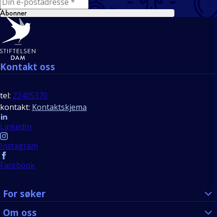
Abonner
Bunntekst
Kontakt oss
tel:
22405370
kontakt:
Kontaktskjema
Follow us
LinkedIn
Instagram
Facebook
For søker
Om oss