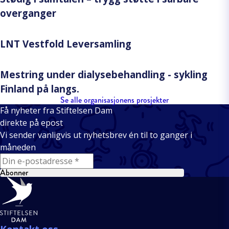
overganger
LNT Vestfold Leversamling
Mestring under dialysebehandling - sykling
Finland på langs.
Se alle organisasjonens prosjekter
Få nyheter fra Stiftelsen Dam
direkte på epost
Vi sender vanligvis ut nyhetsbrev én til to ganger i
måneden
E-mail
Abonner
Bunntekst