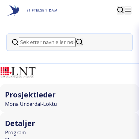
Søk
Stiftelsen Dam
back
Søk
Matvalg med trygghet
Søk
I SAMARBEID MED
Prosjektleder
Mona Underdal-Loktu
Detaljer
Program