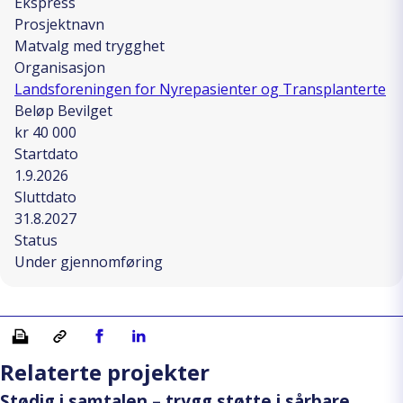
Ekspress
Prosjektnavn
Matvalg med trygghet
Organisasjon
Landsforeningen for Nyrepasienter og Transplanterte
Beløp Bevilget
kr 40 000
Startdato
1.9.2026
Sluttdato
31.8.2027
Status
Under gjennomføring
Skriv ut
Kopiera länk
Del på Facebook
Del på Linkedin
Relaterte projekter
Stødig i samtalen – trygg støtte i sårbare