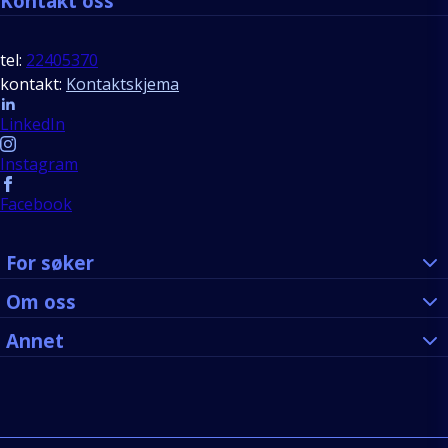
Kontakt oss
tel:
22405370
kontakt:
Kontaktskjema
Follow us
LinkedIn
Instagram
Facebook
For søker
Om oss
Annet